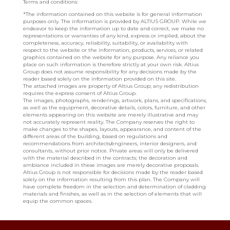
Terms and conditions:
*The information contained on this website is for general information
purposes only. The information is provided by ALTIUS GROUP. While we
endeavor to keep the information up to date and correct, we make no
representations or warranties of any kind, express or implied, about the
completeness, accuracy, reliability, suitability, or availability with
respect to the website or the information, products, services, or related
graphics contained on the website for any purpose. Any reliance you
place on such information is therefore strictly at your own risk. Altius
Group does not assume responsibility for any decisions made by the
reader based solely on the information provided on this site.
The attached images are property of Altius Group; any redistribution
requires the express consent of Altius Group.
The images, photographs, renderings, artwork, plans, and specifications,
as well as the equipment, decorative details, colors, furniture, and other
elements appearing on this website are merely illustrative and may
not accurately represent reality. The Company reserves the right to
make changes to the shapes, layouts, appearance, and content of the
different areas of the building, based on regulations and
recommendations from architects/engineers, interior designers, and
consultants, without prior notice. Private areas will only be delivered
with the material described in the contracts; the decoration and
ambiance included in these images are merely decorative proposals.
Altius Group is not responsible for decisions made by the reader based
solely on the information resulting from this plan. The Company will
have complete freedom in the selection and determination of cladding
materials and finishes, as well as in the selection of elements that will
equip the common spaces.