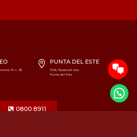
CEO
PUNTA DEL ESTE

avita St. L. 36
1246, Roosevelt Ave.
Punta del Este
0800 8911