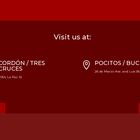
Visit us at:
CORDÓN / TRES
POCITOS / BU

CRUCES
26 de Marzo Ave. and Luis Bon
2054, La Paz St