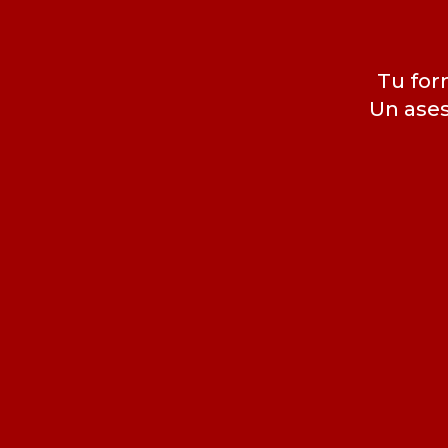
Tu for
Un ases