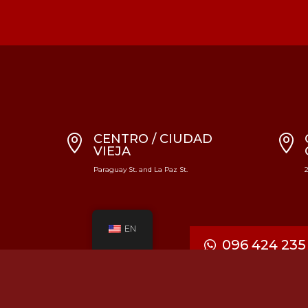
CENTRO / CIUDAD


VIEJA
Paraguay St. and La Paz St.
EN
096 424 235