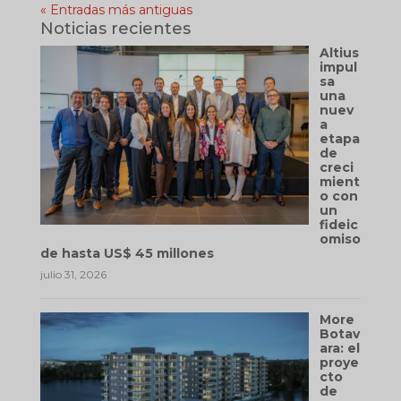
« Entradas más antiguas
Noticias recientes
Altius
impul
sa
una
nuev
a
etapa
de
creci
mient
o con
un
fideic
omiso
de hasta US$ 45 millones
julio 31, 2026
More
Botav
ara: el
proye
cto
de