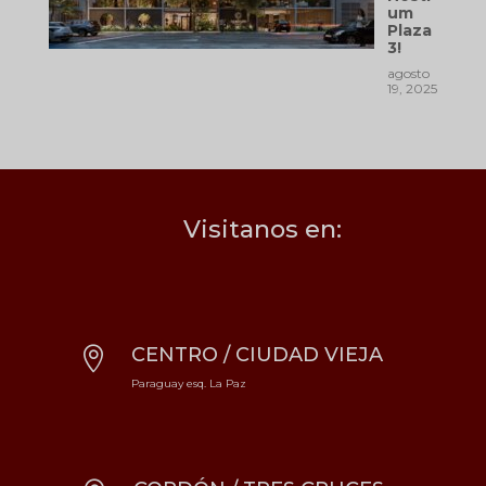
um
Plaza
3!
agosto
19, 2025
Visitanos en:
CENTRO / CIUDAD VIEJA

Paraguay esq. La Paz