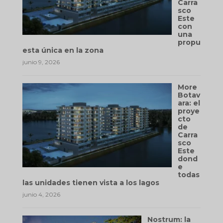
Carra
sco
Este
con
una
propu
esta única en la zona
junio 9, 2026
More
Botav
ara: el
proye
cto
de
Carra
sco
Este
dond
e
todas
las unidades tienen vista a los lagos
junio 4, 2026
Nostrum: la