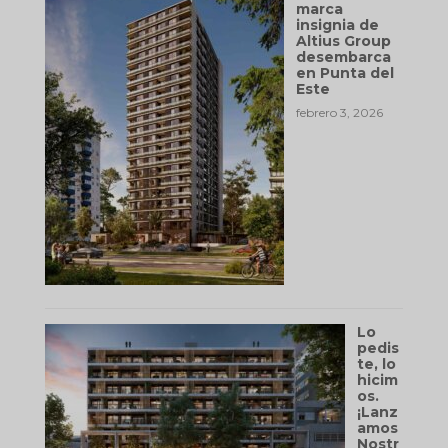
marca
insignia de
Altius Group
desembarca
en Punta del
Este
febrero 3, 2026
Lo
pedis
te, lo
hicim
os.
¡Lanz
amos
Nostr