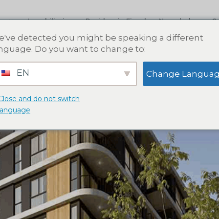
os
Inmobiliarias
Residencia Fiscal
Novedades
C
've detected you might be speaking a different
nguage. Do you want to change to:
EN
Change Langua
Close and do not switch
language