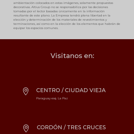
ambientación colocados en estas imágenes, solamente propuestas
decorativas. Altius Group no se responsabiliza por las decisiones
tomadas por el lector basadas únicamente en la información
resultante de este plano. La Empresa tendrá plena libertad en la
elección y determinación de los materiales de revestimientos y
terminaciones, así como en la elección de los elementos que habrán de
equipar los espacios comunes.
Visitanos en:
CENTRO / CIUDAD VIEJA

Paraguay esq. La Paz
CORDÓN / TRES CRUCES
