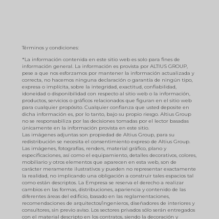
Términos y condiciones:
*La información contenida en este sitio web es solo para fines de
información general. La información es provista por ALTIUS GROUP,
pese a que nos esforzamos por mantener la información actualizada y
correcta, no hacemos ninguna declaración o garantía de ningún tipo,
expresa o implícita, sobre la integridad, exactitud, confiabilidad,
idoneidad o disponibilidad con respecto al sitio web o la información,
productos, servicios o gráficos relacionados que figuran en el sitio web
para cualquier propósito. Cualquier confianza que usted deposite en
dicha información es, por lo tanto, bajo su propio riesgo. Altius Group
no se responsabiliza por las decisiones tomadas por el lector basadas
únicamente en la información provista en este sitio.
Las imágenes adjuntas son propiedad de Altius Group, para su
redistribución se necesita el consentimiento expreso de Altius Group.
Las imágenes, fotografías, renders, material gráfico, plano y
especificaciones, así como el equipamiento, detalles decorativos, colores,
mobiliario y otros elementos que aparecen en esta web, son de
carácter meramente ilustrativos y pueden no representar exactamente
la realidad, no implicando una obligación a construir tales espacios tal
como están descriptos. La Empresa se reserva el derecho a realizar
cambios en las formas, distribuciones, apariencia y contenido de las
diferentes áreas del edificio, basado en las reglamentaciones,
recomendaciones de arquitectos/ingenieros, diseñadores de interiores y
consultores, sin previo aviso. Los sectores privados sólo serán entregados
con el material descripto en los contratos, siendo la decoración y