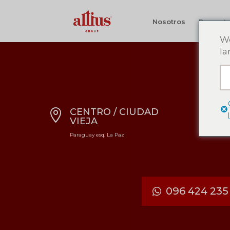
Nosotros
Proyect
We
la
CENTRO / CIUDAD


VIEJA
Paraguay esq. La Paz
096 424 235