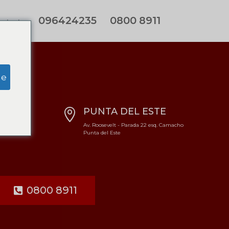
096424235
0800 8911
ontacto
ge
CEO
PUNTA DEL ESTE

a L. 36
Av. Roosevelt - Parada 22 esq. Camacho
Punta del Este
0800 8911