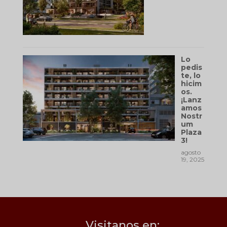
Lo
pedis
te, lo
hicim
os.
¡Lanz
amos
Nostr
um
Plaza
3!
agosto
19, 2025
Visitanos en: