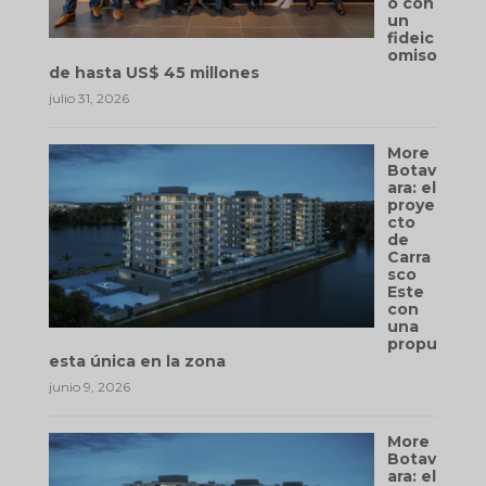
o con
un
fideic
omiso
de hasta US$ 45 millones
julio 31, 2026
More
Botav
ara: el
proye
cto
de
Carra
sco
Este
con
una
propu
esta única en la zona
junio 9, 2026
More
Botav
ara: el