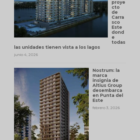
proye
cto
de
Carra
sco
Este
dond
e
todas
las unidades tienen vista a los lagos
junio 4, 2026
Nostrum: la
marca
insignia de
Altius Group
desembarca
en Punta del
Este
febrero 3, 2026