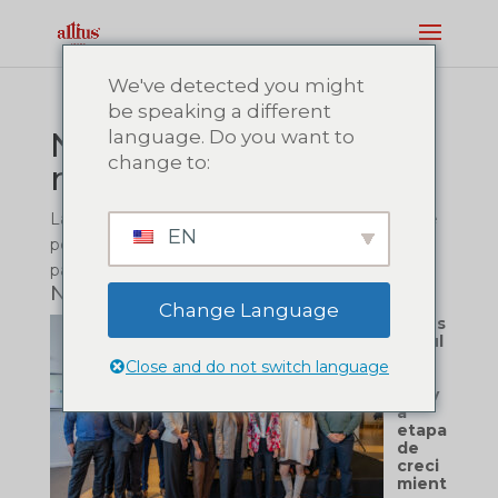
We've detected you might
be speaking a different
No se encontraron
language. Do you want to
change to:
resultados
La página solicitada no pudo encontrarse. Trate de
EN
perfeccionar su búsqueda o utilice la navegación
para localizar la entrada.
Noticias recientes
Change Language
Altius
impul
sa
Close and do not switch language
una
nuev
a
etapa
de
creci
mient