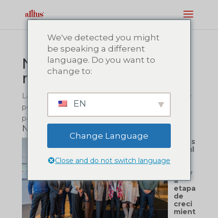
We've detected you might
be speaking a different
No se encontraron
language. Do you want to
change to:
resultados
La página solicitada no pudo encontrarse. Trate de
EN
perfeccionar su búsqueda o utilice la navegación
para localizar la entrada.
Noticias recientes
Change Language
Altius
impul
sa
Close and do not switch language
una
nuev
a
etapa
de
creci
mient