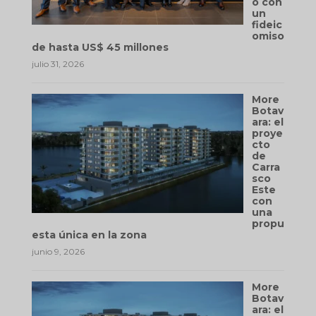
o con
un
fideic
omiso
de hasta US$ 45 millones
julio 31, 2026
More
Botav
ara: el
proye
cto
de
Carra
sco
Este
con
una
propu
esta única en la zona
junio 9, 2026
More
Botav
ara: el