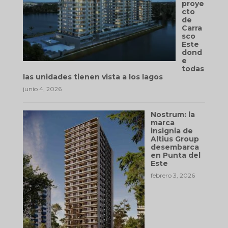
proye
cto
de
Carra
sco
Este
dond
e
todas
las unidades tienen vista a los lagos
junio 4, 2026
Nostrum: la
marca
insignia de
Altius Group
desembarca
en Punta del
Este
febrero 3, 2026