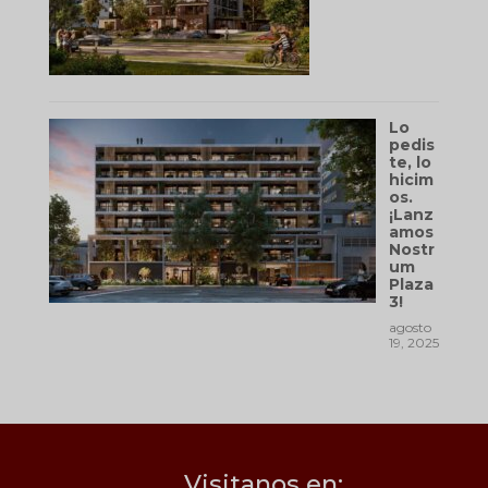
Lo
pedis
te, lo
hicim
os.
¡Lanz
amos
Nostr
um
Plaza
3!
agosto
19, 2025
Visitanos en: