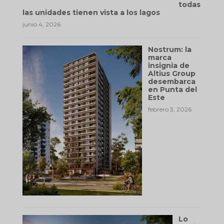
todas
las unidades tienen vista a los lagos
junio 4, 2026
Nostrum: la
marca
insignia de
Altius Group
desembarca
en Punta del
Este
febrero 3, 2026
Lo