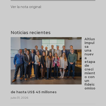
Ver la nota original:
Noticias recientes
Altius
impul
sa
una
nuev
a
etapa
de
creci
mient
o con
un
fideic
omiso
de hasta US$ 45 millones
julio 31, 2026