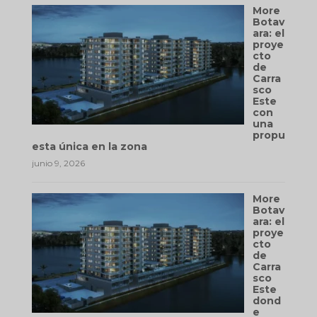
More
Botav
ara: el
proye
cto
de
Carra
sco
Este
con
una
propu
esta única en la zona
junio 9, 2026
More
Botav
ara: el
proye
cto
de
Carra
sco
Este
dond
e