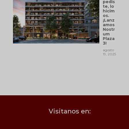
pedis
te, lo
hicim
os.
¡Lanz
amos
Nostr
um
Plaza
3!
agosto
19, 2025
Visitanos en: