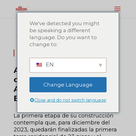
We've detected you might
be speaking a different
language. Do you want to
07/13/2021
Uruguay
subrayado.com.uy
change to:
Subarayado
EN
Altius Group comenzó la
obra del complejo
Change Language
Atlántico en Punta del
Este
Close and do not switch language
La primera etapa de su construcción
contempla que, para diciembre del
2023, quedarán finalizadas la primera