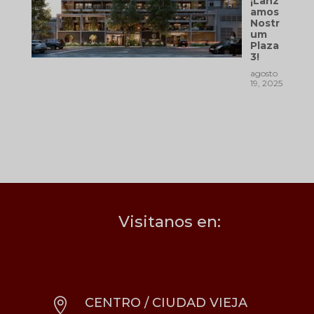
¡Lanz
amos
Nostr
um
Plaza
3!
agosto
19, 2025
Visitanos en:
CENTRO / CIUDAD VIEJA
