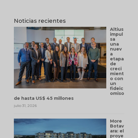
Noticias recientes
Altius
impul
sa
una
nuev
a
etapa
de
creci
mient
o con
un
fideic
omiso
de hasta US$ 45 millones
julio 31, 2026
More
Botav
ara: el
proye