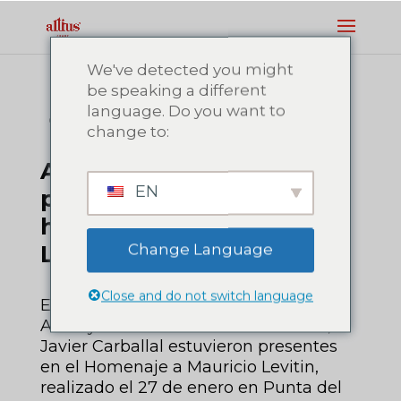
We've detected you might
be speaking a different
language. Do you want to
01/28/2022
Uruguay
Intendencia de Maldonado
change to:
Antía y Carballal
EN
presentes en el
homenaje a Mauricio
Levitin
Change Language
Close and do not switch language
El Intendente de Maldonado, Enrique
Antía y el Alcalde de Punta del Este,
Javier Carballal estuvieron presentes
en el Homenaje a Mauricio Levitin,
realizado el 27 de enero en Punta del