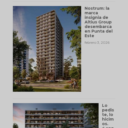
Nostrum: la
marca
insignia de
Altius Group
desembarca
en Punta del
Este
febrero 3, 2026
Lo
pedis
te, lo
hicim
os.