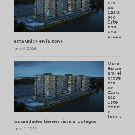
cto
de
Carra
sco
Este
con
una
propu
esta única en la zona
junio 9, 2026
More
Botav
ara: el
proye
cto
de
Carra
sco
Este
dond
e
todas
las unidades tienen vista a los lagos
junio 4, 2026