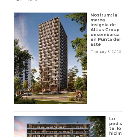
Nostrum: la
marca
insignia de
Altius Group
desembarca
en Punta del
Este
February 3, 2026
Lo
pedis
te, lo
hicim