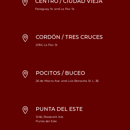
CENTRO / CIUDAD VIEJA

Paraguay St. and La Paz St.
CORDÓN / TRES CRUCES

2054, La Paz St
POCITOS / BUCEO

26 de Marzo Ave. and Luis Bonavita St. L. 36
PUNTA DEL ESTE

1246, Roosevelt Ave.
Punta del Este