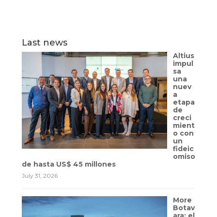
Last news
Altius
impul
sa
una
nuev
a
etapa
de
creci
mient
o con
un
fideic
omiso
de hasta US$ 45 millones
July 31, 2026
More
Botav
ara: el