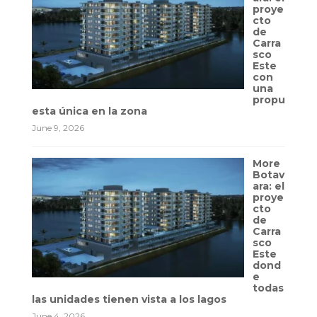
proye
cto
de
Carra
sco
Este
con
una
propu
esta única en la zona
June 9, 2026
More
Botav
ara: el
proye
cto
de
Carra
sco
Este
dond
e
todas
las unidades tienen vista a los lagos
June 4, 2026